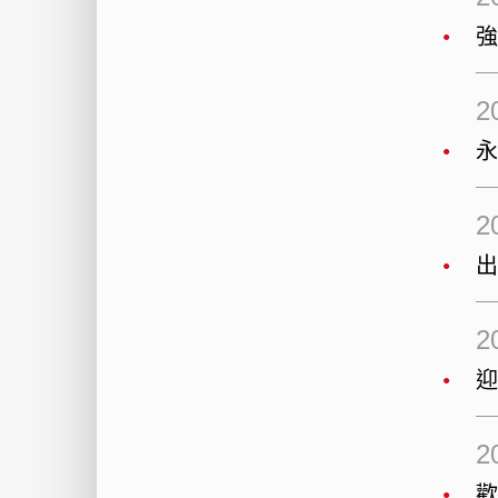
2
永
2
出
2
迎
2