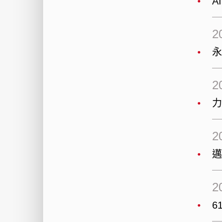
A
2
永
2
2
邁
2
6