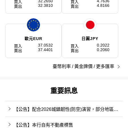
32.2650
4.7636
買入
買入
32.3810
4.8166
賣出
賣出
財富管理
智能理財
薪轉專區
歐元EUR
日圓JPY
37.0532
0.2022
買入
買入
37.4401
0.2060
賣出
賣出
公益專區
智能撲滿
金Bee/學堂
臺幣利率
/
黃金牌價
/
更多匯率
重要訊息
豐雲房貸
豐雲匯
繳費信用卡
【公告】配合2026城鎮韌性(防空)演習，部分地區行動網路可能暫時降速
綠界專區
【公告】本行自有不動產標售