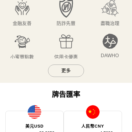
金融友善
防詐先豐
盡職治理
DAWHO
小蜜豐點數
信用卡優惠
更多
DA BOSS
網銀會員
玩咖優惠券
牌告匯率
Show Time
DAFU專區
個人信貸
美元USD
人民幣CNY