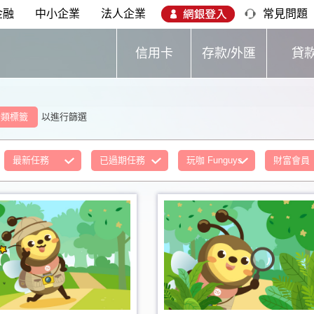
金融
中小企業
法人企業
常見問題
信用卡
存款/外匯
貸
分類標籤
以進行篩選
最新任務
已過期任務
玩咖 Funguys
財富會員