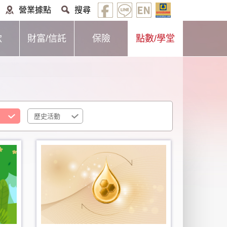
營業據點
搜尋
款
財富/信託
保險
點數/學堂
歷史活動