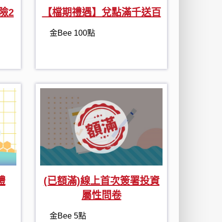
險2
【檔期禮遇】兌點滿千送百
金Bee 100點
禮
(已額滿)線上首次簽署投資
屬性問卷
金Bee 5點