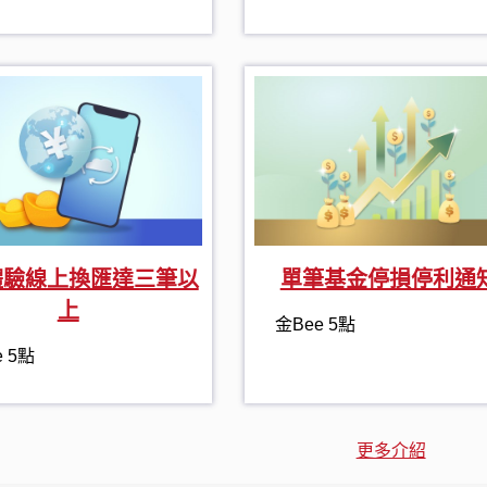
體驗線上換匯達三筆以
單筆基金停損停利通
上
金Bee 5點
e 5點
更多介紹