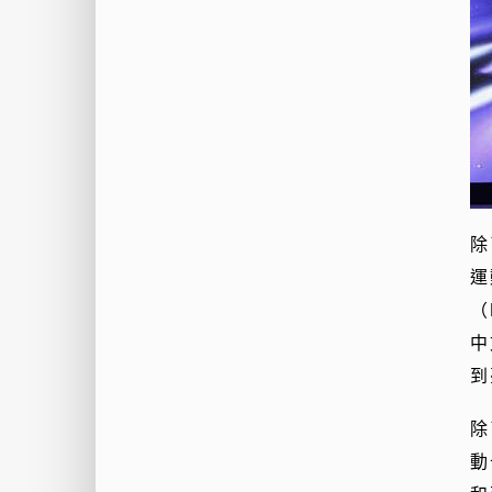
除
運
（
中
到
除
動