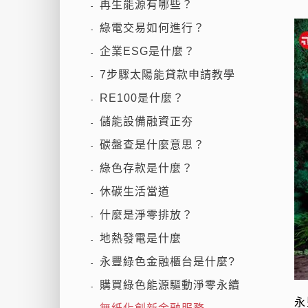
再生能源有哪些？
-
綠電交易如何進行？
-
企業ESG是什麼？
-
7步驟太陽能貸款申請教學
-
RE100是什麼？
-
儲能設備融資正夯
-
碳盤查是什麼意思？
-
綠色存款是什麼？
-
休碳生活當道
-
什麼是淨零排放？
-
地熱發電是什麼
-
永豐綠色金融櫃台是什麼?
-
購買綠色能源驅動淨零永續
-
永