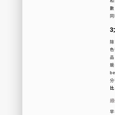
和
數
同
除
色
品
競
b
分
比
綠
早