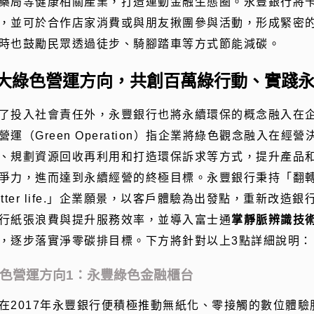
藥局等健康相關產業，打造運動金融生態圈。永豐銀行將
，並可於合作店家消費或與朋友揪團參與活動，形成緊密
時也鼓勵民眾透過徒步、騎腳踏車等方式節能減碳。
3大綠色營運方向，共創百萬綠行動、實踐
了投入社會責任外，永豐銀行也將永續環保的概念融入在
營運（Green Operation）指企業將綠色觀念融入在
、規劃資源回收再利用和打造環保訴求等方式，提升產品
爭力，進而達到永續經營的終極目標。永豐銀行秉持「翻轉金融，
etter life.」企業願景，以客戶體驗為出發點，重新改造
行紙張浪費與提升服務效率，並導入富士通
掌靜脈辨識技
，逐步落實淨零碳排目標。下方將針對以上3點詳細說明：
色營運方向1：永豐綠色金融櫃台
在2017年永豐銀行便積極推動無紙化、零接觸的數位體驗