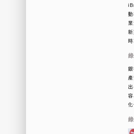
i
動
業
新
時
綠
銀
產
出
容
化
綠