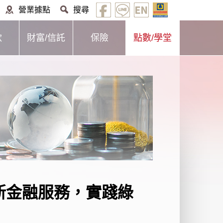
營業據點
搜尋
款
財富/信託
保險
點數/學堂
新金融服務，實踐綠