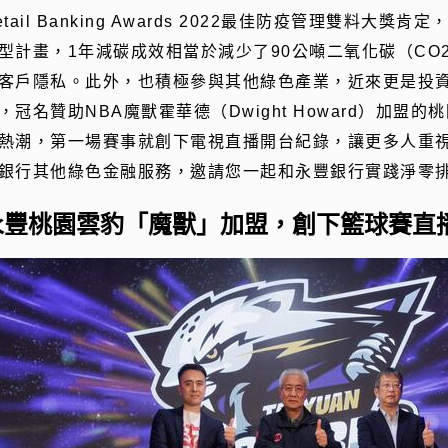
etail Banking Awards 2022最佳防疫管理雙料大
型計畫，1年減碳成效相當於減少了90公噸二氧化碳（CO
客戶隱私。此外，也積極參與其他綠色產業，近來更是投
，冠名贊助NBA魔獸霍華德（Dwight Howard）加
熱潮，第一場賽事就創下電視直播開台紀錄，讓更多人重
銀行其他綠色金融服務，邀請您一起和永豐銀行實踐淨零
永豐桃園雲豹「魔獸」加盟，創下籃球賽直