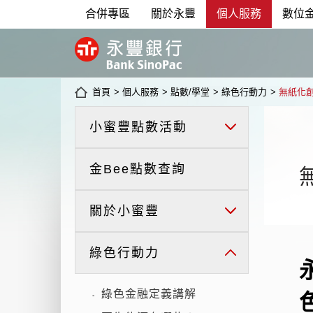
合併專區
關於永豐
個人服務
數位
首頁
>
個人服務
>
點數/學堂
>
綠色行動力
>
無紙化
小蜜豐點數活動
金Bee點數查詢
關於小蜜豐
綠色行動力
綠色金融定義講解
-