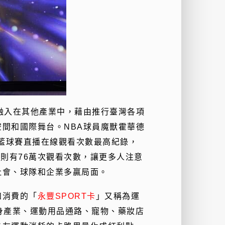
融入在其他產業中，藉由推行臺灣各項
間和國際舞台。NBA球員魔獸霍華德
臺灣籃球賽直播在線觀看次數最高紀錄，
播則有76萬次觀看次數，讓更多人注意
社會、球隊和企業多贏局面。
和消費的「
永豐SPORT卡
」又稱為運
身產業、運動用品通路、寵物、藥妝店