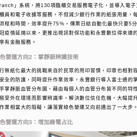
Branch」系統，將130項臨櫃交易服務電子化，並導入
櫃員和電子收據等服務，不但減少銀行作業的紙張用量，每
流程和時間，效率提升75％，傳票日結自動化最快只要5分
冠疫情延燒以來，更推出視訊對保功能和永豐數位得來速
享有金融服務。
色營運方向2：掌靜脈辨識技術
行無紙化最大的挑戰來自於民眾的用印習慣，印章也相對
安全的防護，同時提升作業效率，永豐銀行導入富士通的
手掌靜脈血管分布圖，藉由每個人的血管分布皆不同的特
易受外在環境而影響辨識率，解決數位信任危機，大幅提
作業相當大的阻礙，讓落實綠色營運又向前邁出了一大步
色營運方向3：增加綠電占比