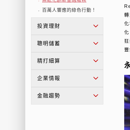
無紙化創新金融服務
-
R
百萬人響應的綠色行動！
-
轉
化
投資理財
化
狂
聰明儲蓄
豐
精打細算
企業情報
金融趨勢