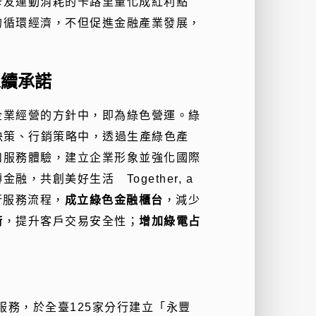
卡友運動消耗的卡路里量化成紅利點
的循環經濟，不但促進金融產業發展，
永續承諾
企業經營的方針中，即為綠色營運。綠
經營決策、行銷策略中，透過生產綠色產
和服務體驗，建立企業形象並強化國際
共創美好生活 Together, a
銀行服務流程，
成立綠色金融櫃台
，減少
術
，提升客戶交易安全性；
增加綠電占
服務，於全臺125家分行建立「永豐