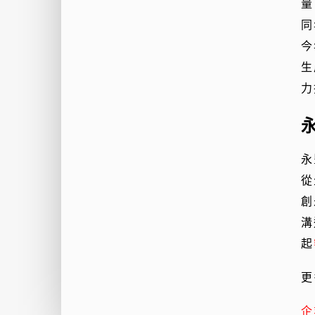
量
同
今
生
力
永
從
創
溝
起
更
企