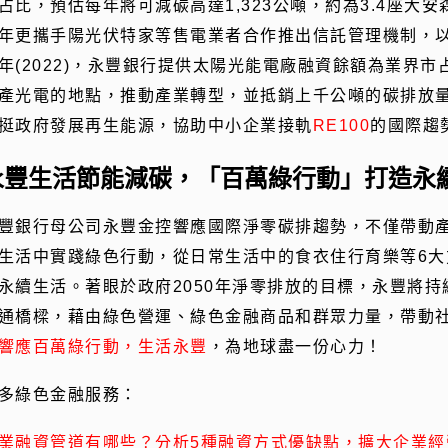
占比，預估每年將可減碳高達1,323公噸，約為3.4座大
年更攜手陽光伏特家等售電業者合作推出信託管理機制，
年(2022)，永豐銀行提供太陽光能電廠融資餘額為業界
產光電的地點，推動產業轉型，並抵銷上千公噸的碳排放
挺政府發展再生能源，協助中小企業接軌
RE100
的國際趨
永豐生活節能減碳，「百萬綠行動」打造永
豐銀行母公司永豐金控響應國際淨零碳排趨勢，不僅帶動
生活中實踐綠色行動，從日常生活中的食衣住行育樂等6
永續生活。著眼於政府2050年淨零排放的目標，永豐將
通橋樑，藉由綠色營運、綠色金融商品和群眾力量，帶動
響應百萬綠行動，生活永豐
，為地球盡一份心力！
多綠色金融服務：
業融資管道有哪些？分析5種融資方式優缺點，擴大企業經