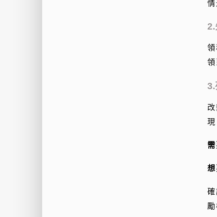
情
2
領
領
3
改
現
需
想
確
勵