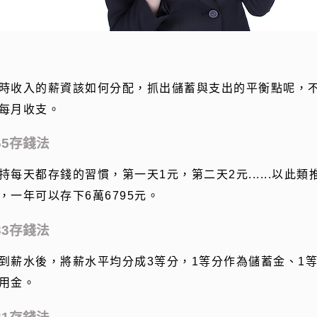
時收入的薪資該如何分配，抓出儲蓄與支出的平衡點呢，
每月收支。
65存錢法
持每天都存錢的習慣，第一天
1
元，第二天
2
元
......
以此類
，一年可以存下
6
萬
6795
元。
33存錢法
到薪水後，將薪水平均分成
3
等分，
1
等分作為儲蓄金、
1
用金。