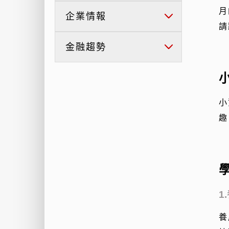
月
企業情報
請
金融趨勢
小
趣
1
養