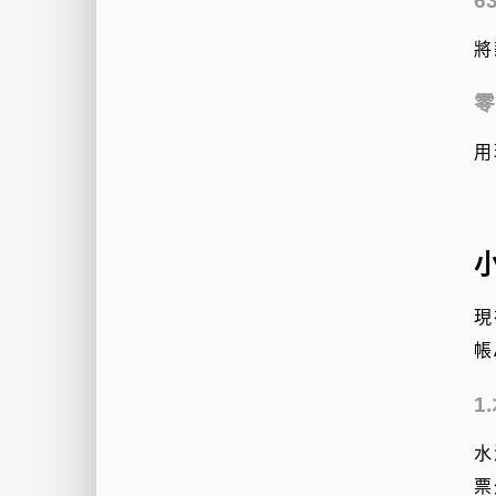
6
將
零
用
現
帳
1
水
票