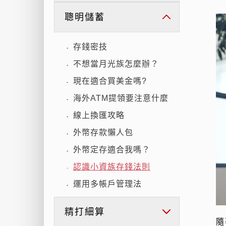
聰明儲蓄
存錢密技
-
不想當月光族怎麼辦？
-
現在適合買美金嗎?
-
海外ATM提領要注意什麼
-
線上換匯攻略
-
外幣存款懶人包
-
外幣定存適合我嗎？
-
認識小資族存錢法則
-
運用多帳戶管理法
-
精打細算
隨