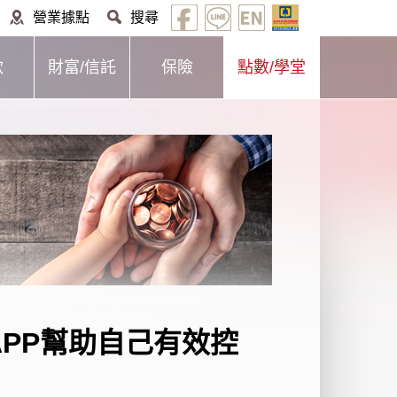
營業據點
搜尋
款
財富/信託
保險
點數/學堂
APP
幫助自己有效控