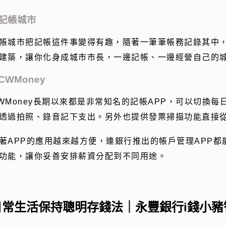
.記帳城市
帳城市把記帳這件事變得有趣，隨著一筆筆帳務記錄其中
建築，讓你化身成城市市長，一邊記帳、一邊經營自己的
.CWMoney
WMoney長期以來都是非常知名的記帳
APP
，可以切換每
透過拍照、錄音記下支出。另外也提供發票掃描功能直接
著
APP
的應用越來越方便，連銀行推出的帳戶管理
APP
都
功能，讓你妥善安排薪資分配到不同用途。
日常生活保持聰明存錢法｜永豐銀行
i
錢小豬