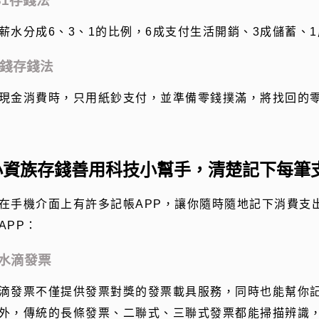
31存錢法
薪水分成
6
、
3
、
1
的比例，
6
成支付生活開銷、
3
成儲蓄、
1
錢存錢法
現金消費時，只用紙鈔支付，並準備零錢撲滿，將找回的
小資族存錢善用科技小幫手，清楚記下每筆
在手機介面上有許多記帳
APP
，讓你隨時隨地記下消費支
APP
：
.水滴發票
滴發票不僅提供發票對獎的發票載具服務，同時也能幫你
外，傳統的長條發票、二聯式、三聯式發票都能掃描辨識