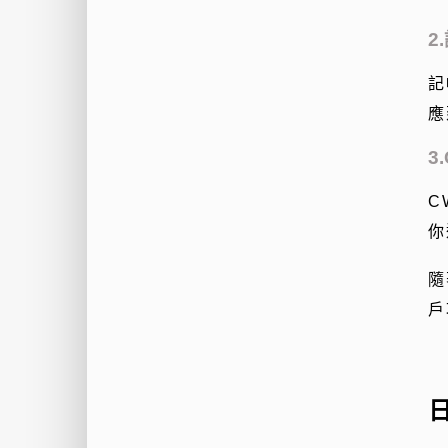
2
記
應
3
C
你
隨
戶