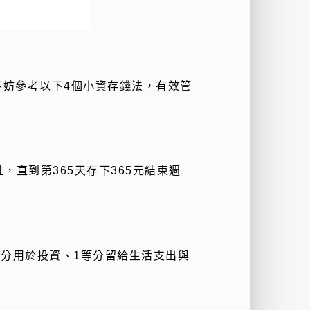
不妨參考以下
4
個小資存錢法，有效管
推，直到第
365
天存下
365
元結束週
等分用於投資、
1
等分留給生活支出與