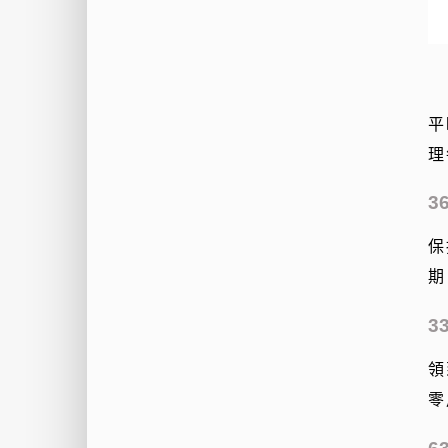
平
理
3
保
期
3
領
零