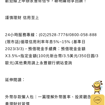
歡迎
線上申辦永豐幣倍卡
，聰明購物享回饋！
謹慎理財 信用至上
24小時服務專線：(02)2528-7776/0800-058-888
(限市話)循環信用利率年息5%~15% (基準日
2023/3/3)，預借現金手續費：預借現金金額
X3.5%+指定金額(100元新台幣/3.5美元/350日圓/3
歐元)其他費用請上永豐銀行網站查詢
延伸閱讀：
外幣存款懶人包｜一篇理解外幣匯率、投資觀念，培
養理財好習慣