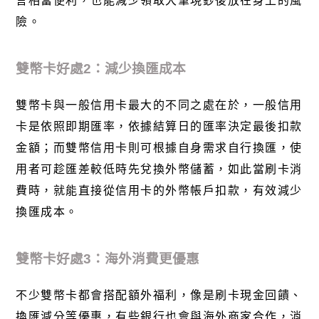
言相當便利，也能減少領取大筆現鈔後放在身上的風
險。
雙幣卡好處
2
：減少換匯成本
雙幣卡與一般信用卡最大的不同之處在於，一般信用
卡是依照即期
匯率
，依據結算日的匯率決定最後扣款
金額；而雙幣信用卡則可根據自身需求自行換匯，使
用者可趁匯差較低時先兌換外幣儲蓄，如此當刷卡消
費時，就能直接從信用卡的外幣帳戶扣款，有效減少
換匯成本。
雙幣卡好處
3
：海外消費更優惠
不少雙幣卡都會搭配額外福利，像是刷卡現金回饋、
換匯減分等優惠，有些銀行也會與海外商家合作，消