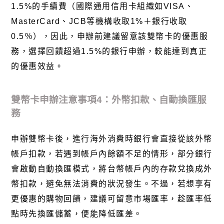
1.5%
的手續費（國際通用信用卡組織如
VISA
、
MasterCard
、
JCB
等機構收取
1%
＋銀行收取
0.5
％），因此，申辦前建議留意該雙幣卡的優惠服
務，選擇回饋超過
1.5%
的銀行申辦，較能達到真正
的優惠效益。
雙幣卡申辦注意事項
4
：外幣扣款、自動換匯服
務
申辦雙幣卡後，進行海外消費時銀行會直接從該外幣
帳戶扣款，若遇到帳戶內餘額不足的情形，部分銀行
會啟動自動換匯模式，將台幣帳戶內的存款兌換成外
幣扣款，避免無法消費的狀況發生。不過，若想享有
更優惠的購物回饋，建議可留意市場匯率，趁匯率低
點時先換匯儲蓄，便能降低匯差。