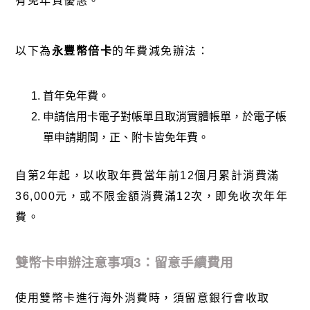
有免年費優惠。
以下為
永豐幣倍卡
的年費減免辦法：
首年免年費。
申請信用卡電子對帳單且取消實體帳單，於電子帳
單申請期間，正、附卡皆免年費。
自第
2
年起，以收取年費當年前
12
個月累計消費滿
36,000
元，或不限金額消費滿
12
次，即免收次年年
費。
雙幣卡申辦注意事項
3
：留意手續費用
使用雙幣卡進行海外消費時，須留意銀行會收取