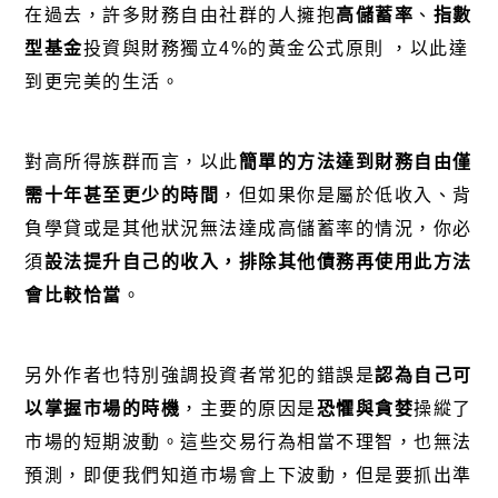
在過去，許多財務自由社群的人擁抱
高儲蓄率
、
指數
型基金
投資與財務獨立4%的黃金公式原則
，以此達
到更完美的生活。
對高所得族群而言，以此
簡單的方法達到財務自由僅
需十年甚至更少的時間
，但如果你是屬於低收入、背
負學貸或是其他狀況無法達成高儲蓄率的情況，你必
須
設法提升自己的收入，排除其他債務再使用此方法
會比較恰當
。
另外作者也特別強調投資者常犯的錯誤是
認為自己可
以掌握市場的時機
，主要的原因是
恐懼與貪婪
操縱了
市場的短期波動。這些交易行為相當不理智，也無法
預測，即便我們知道市場會上下波動，但是要抓出準