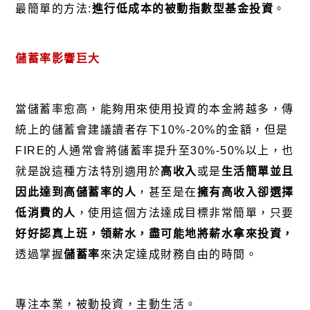
最簡單的方法:
進行低成本的被動指數型基金投資
。
儲蓄率影響巨
大
當儲蓄率愈高，能夠用來使用投資的本金將越多，傳
統上的儲蓄會建議讀者存下10%-20%的金額，但是
FIRE的人通常會將儲蓄率提升至30%-50%以上，也
就是說這種方法特別適用於
高收入
或是
生活簡單並且
因此達到高儲蓄率的人
，甚至是在
擁有高收入卻選擇
低消費的人
，使用這個方法達成目標非常簡單，只要
好好認真上班，領薪水，盡可能地將薪水拿來投資
，
透過掌握
儲蓄率
來決定達成財務自由的時間。
專注本業，被動投資，主動生活。