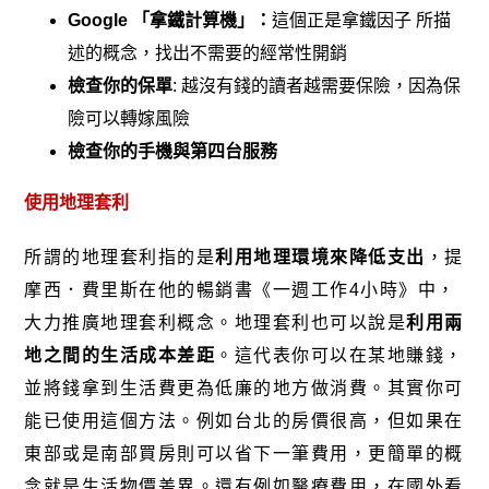
Google
「拿鐵計算機」：
這個正是拿鐵因子
所描
述的概念，找出不需要的經常性開銷
檢查你的保單
: 越沒有錢的讀者越需要保險，因為保
險可以轉嫁風險
檢查你的手機與第四台服
務
使用地理套利
所謂的地理套利指的是
利用地理環境來降低支出
，提
摩西．費里斯在他的暢銷書《一週工作4小時》中，
大力推廣地理套利概念。地理套利也可以說是
利用兩
地之間的生活成本差距
。這代表你可以在某地賺錢，
並將錢拿到生活費更為低廉的地方做消費。其實你可
能已使用這個方法。例如台北的房價很高，但如果在
東部或是南部買房則可以省下一筆費用，更簡單的概
念就是生活物價差異。還有例如醫療費用，在國外看