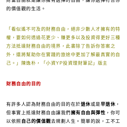
財富自由就是讓你擁有選擇的自由，讓你選擇符合你
的價值觀的生活。
「看似遙不可及的財務自由，絕非少數人才擁有的特
權，要如何透過花更少、賺更多以及投資得更好三種
方法抵達財務自由的境界，此書除了告訴你答案之
外，還將幫助你在實踐的旅途中更加了解最真實的自
己。」陳逸朴，「小資YP投資理財筆記」版主
財務自由的目
的
有許多人認為財務自由的目的在於
退休
或是
早退休
，
但事實上抵達財務自由讓我們
擁有自由與彈性
，你可
以依照
自己的價值觀
去規劃人生。簡單的說，工不工