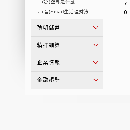
(影)空專是什麼
-
7
(音)Smart生活理財法
8
-
聰明儲蓄
精打細算
企業情報
金融趨勢