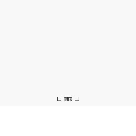
關閉
關於本站
永豐金控集團
網站導覽
永豐金控
營業據點
永豐金證券