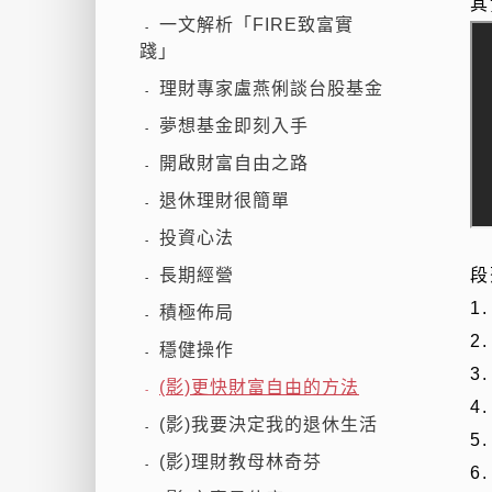
其
一文解析「FIRE致富實
-
踐」
理財專家盧燕俐談台股基金
-
夢想基金即刻入手
-
開啟財富自由之路
-
退休理財很簡單
-
投資心法
-
段
長期經營
-
1
積極佈局
-
2
穩健操作
-
3
(影)更快財富自由的方法
-
4
(影)我要決定我的退休生活
-
5
(影)理財教母林奇芬
-
6