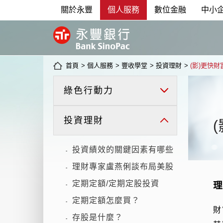
關於永豐
個人服務
數位金融
中小
首頁
>
個人服務
>
豐收學堂
>
投資理財
>
(影)更快
綠色行動力
投資理財
投資績效的關鍵因素有哪些
-
理財專家盧燕俐談布局美股
-
定期定額/定期定股投資
-
定期定額怎麼買？
-
財
存股是什麼？
-