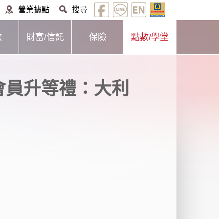
營業據點
搜尋
款
財富/信託
保險
點數/學堂
業會員升等禮：大利