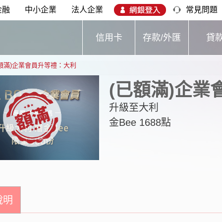
金融
中小企業
法人企業
常見問題
信用卡
存款/外匯
貸
已額滿)企業會員升等禮：大利
(已額滿)企
升級至大利
金Bee 1688點
說明