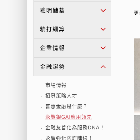
聰明儲蓄
更
精打細算
企業情報
金融趨勢
市場情報
-
招募策略人才
-
普惠金融是什麼？
-
永豐銀GAI應用領先
-
金融友善化為服務DNA！
-
永豐強化防詐陣線！
-