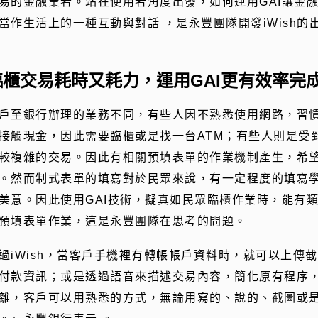
易的金融業者。站在使用者角度出發，如何運用GAI讓金
當作生活上的一種互動與對話 ，是永豐團隊開發iWish的
臨櫃交易耗時又耗力，運用GAI更有效率完
戶至銀行辦理的業務不同，有些人因不熟悉使用網路，習
接觸現金，因此需要臨櫃或是找一台ATM；有些人則是受
較複雜的交易。因此有相關預填表單的作業機制產生，希
。然而制式表單的填寫對於民眾來說，有一定程度的填寫
美意。因此使用GAI技術，擬真如民眾臨櫃作業時，能有
預填表單作業，這是永豐團隊在思考的問題。
過iWish，當客戶手機裡有轉帳帳戶資料時，就可以上傳
付款資訊；或是透過語音來描述交易內容，簡化原有程序
離，客戶可以用熟悉的方式，無論用寫的、說的、截圖或