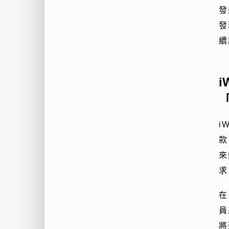
發
發
續
i
款
來
求
在
員
將