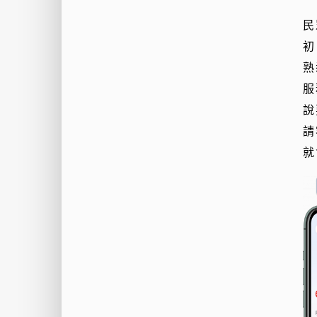
民
初
熟
服
說
請
就