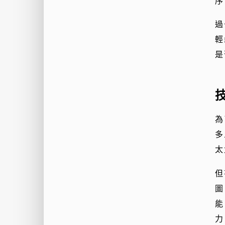
序
過
輕
是
為
多
太
但
圖
能
力