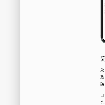
永
及
融
目
合