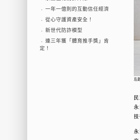
一年一億則的互動信任經濟
-
從心守護資產安全！
-
新世代防詐模型
-
連三年獲「體育推手獎」肯
-
定！
左
民
永
技
永