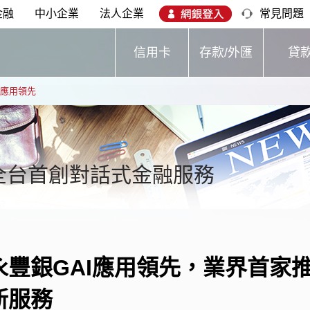
金融
中小企業
法人企業
常見問題
信用卡
存款/外匯
貸
I應用領先
全台首創對話式金融服務
永豐銀GAI應用領先，業界首家推
新服務