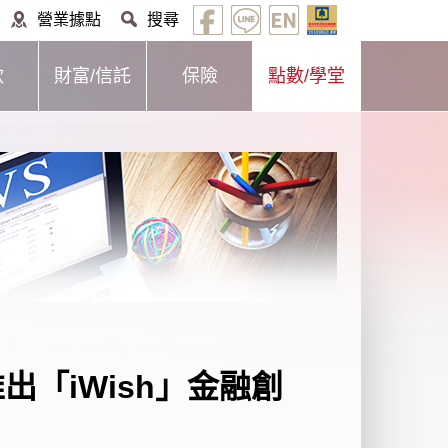
營業據點
搜尋
款
財富/信託
保險
點數/學堂
出「iWish」金融創