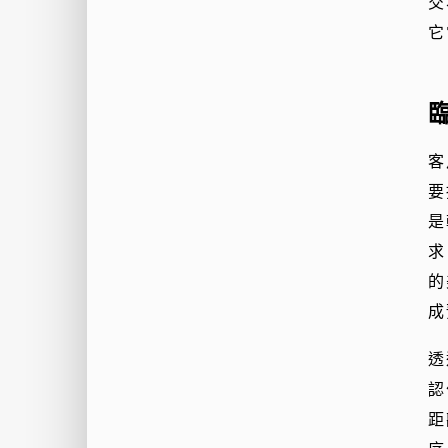
交
它
客
要
是
求
的
成
透
認
距