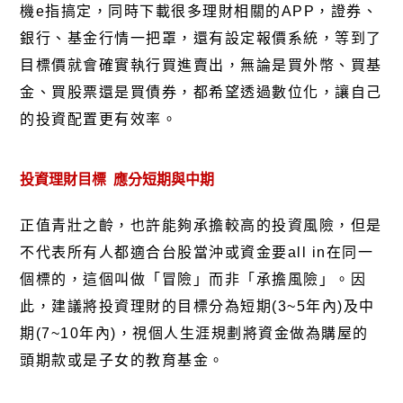
機
e
指搞定，同時下載很多理財相關的
APP
，證券、
銀行、基金行情一把罩，還有設定報價系統，等到了
目標價就會確實執行買進賣出，無論是買外幣、買基
金、買股票還是買債券，都希望透過數位化，讓自己
的投資配置更有效率。
投資理財目標
應分短期與中期
正值青壯之齡，也許能夠承擔較高的投資風險，但是
不代表所有人都適合台股當沖或資金要
all in
在同一
個標的，這個叫做「冒險」而非「承擔風險」。因
此，建議將投資理財的目標分為短期
(3~5
年內
)
及中
期
(7~10
年內
)
，視個人生涯規劃將資金做為購屋的
頭期款或是子女的教育基金。