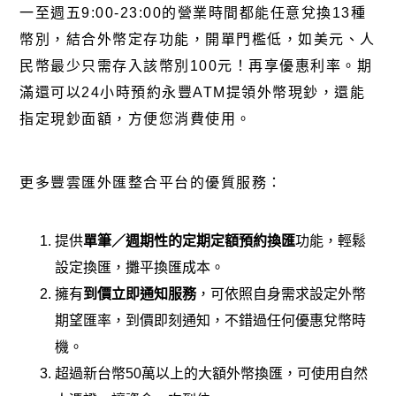
一至週五9:00-23:00的營業時間都能任意兌換13種
幣別，結合外幣定存功能，開單門檻低，如美元、人
民幣最少只需存入該幣別100元！再享優惠利率。期
滿還可以24小時預約永豐ATM提領外幣現鈔，還能
指定現鈔面額，方便您消費使用。
更多豐雲匯外匯整合平台的優質服務：
提供
單筆／週期性的定期定額預約換匯
功能，輕鬆
設定換匯，攤平換匯成本。
擁有
到價立即通知服務
，可依照自身需求設定外幣
期望匯率，到價即刻通知，不錯過任何優惠兌幣時
機。
超過新台幣50萬以上的大額外幣換匯，可使用自然