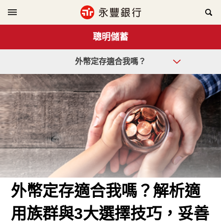
聰明儲蓄
外幣定存適合我嗎？
外幣定存適合我嗎？解析適
用族群與3大選擇技巧，妥善