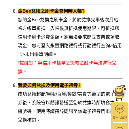
金Bee兌換之刷卡金會何時入帳?
您的金Bee兌換之刷卡金，將於兌換完畢後次月結
帳之帳單折抵，入帳後無折抵使用期限，可折抵您
信用卡刷卡消費金額，恕無法要求開立支票或領取
現金。您可登入永豐網路銀行或行動銀行查詢>信用
卡>未出帳單明細。
*提醒您：無信用卡帳單之簽帳金融卡無法進行兌
換。
我要如何兌換及使用電子禮券?
成功兌換超商/量販/百貨/餐飲/美食等類型的電子禮
券後，系統會以簡訊發送至您於兌換時所填寫之手
機號碼，使用時請持該簡訊至該電子禮券門市進行
個人化通知
兌換核銷。