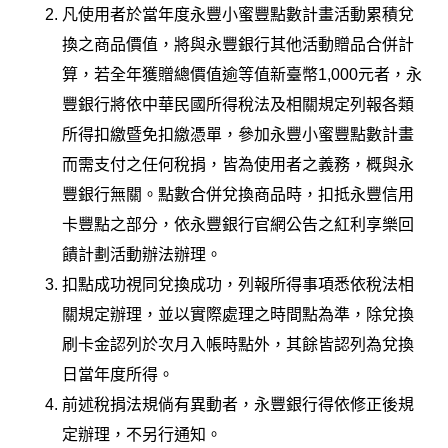
凡使用者於當年度永豐小蜜豐點數計畫活動累積兌
換之商品價值，將與永豐銀行其他活動贈品合併計
算，若全年獲贈總價值逾等值新臺幣1,000元者，永
豐銀行將依中華民國所得稅法及相關規定列報各類
所得扣繳暨免扣繳憑單，參加永豐小蜜豐點數計畫
而需支付之任何稅捐，皆為使用者之義務，概與永
豐銀行無關。點數合併兌換商品時，扣抵永豐信用
卡豐點之部分，依永豐銀行官網公告之紅利享樂回
饋計劃活動辦法辦理。
扣點成功視同兌換成功，列報所得事項悉依稅法相
關規定辦理，並以實際處理之時間點為準，除兌換
刷卡金認列於次月入帳時點外，其餘皆認列為兌換
日當年度所得。
前述稅捐法規倘有異動者，永豐銀行得依修正後規
定辦理，不另行通知。