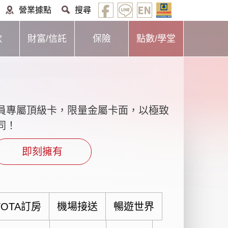
營業據點
搜尋
款
財富/信託
保險
點數/學堂
員專屬頂級卡，限量金屬卡面，以極致
同！
即刻擁有
OTA訂房
機場接送
暢遊世界