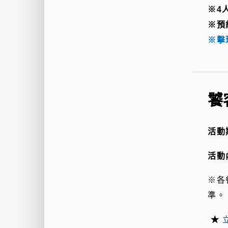
※
4
※預
※擊
饕
活動
活動
※各
準。
★