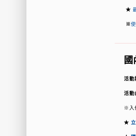
★
※
使
國
活動
活動
※入
★
立