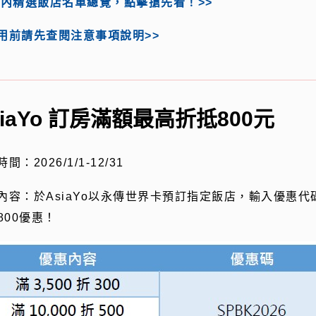
內精選飯店名單總覽，點擊搶先看！>>
用前請先查閱注意事項說明>>
siaYo 訂房滿額最高折抵800元
時間：
2026/1/1-12/31
內容：於
AsiaYo
以永傳世界卡預訂指定飯店，輸入優惠代
800
優惠！