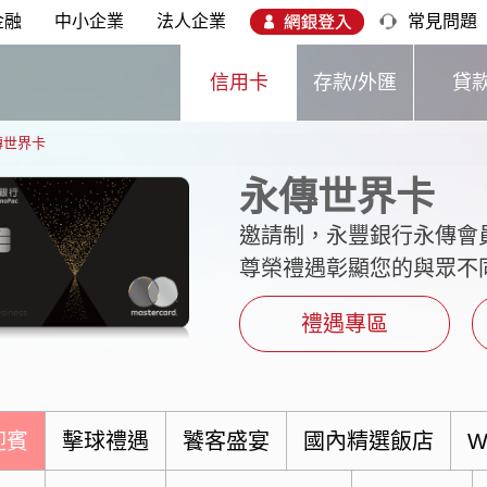
金融
中小企業
法人企業
常見問題
信用卡
存款/外匯
貸
傳世界卡
永傳世界卡
邀請制，永豐銀行永傳會
尊榮禮遇彰顯您的與眾不
禮遇專區
迎賓
擊球禮遇
饕客盛宴
國內精選飯店
W