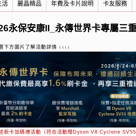
生活
麗晶精品
年費及卡片說明
卡友服務
026永保安康II_永傳世界卡專屬三
選下方圖片了解活動詳情 ↓↓↓↓
述新卡加碼禮活動（符合活動贈Dyson V8 Cyclone S