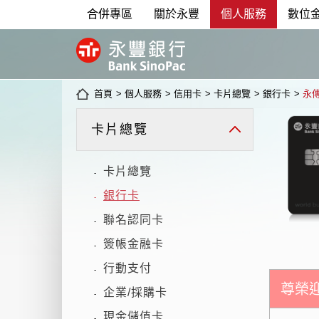
合併專區
關於永豐
個人服務
數位
首頁
>
個人服務
>
信用卡
>
卡片總覽
>
銀行卡
>
永
卡片總覽
卡片總覽
-
銀行卡
-
聯名認同卡
-
簽帳金融卡
-
行動支付
-
尊榮
企業/採購卡
-
現金儲值卡
-