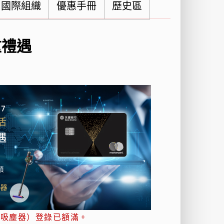
國際組織
優惠手冊
歷史區
重禮遇
V55吸塵器）登錄已額滿。