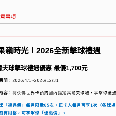
注意事項
果嶺時光∣2026全新擊球禮遇
爾夫球擊球禮遇優惠 最優
1,700
元
期間
：
2026/4/1~2026/12/31
內容
：持永傳世界卡預約國內指定高爾夫球場，享擊球禮
球「禮遇價」每月限量65次，正卡人每月可享1次（各球
如有用罄，可享擊球「優惠價」。