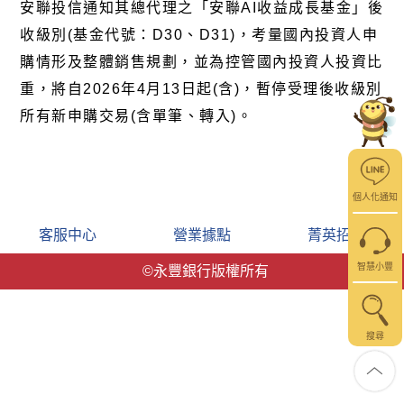
安聯投信通知其總代理之「安聯
AI
收益成長基金」後
收級別
(
基金代號：
D30
、
D31)
，考量國內投資人申
購情形及整體銷售規劃，並為控管國內投資人投資比
重，將自
2026
年
4
月
13
日起
(
含
)
，暫停受理後收級別
所有新申購交易
(
含單筆、轉入
)
。
個人化通知
客服中心
營業據點
菁英招募
智慧小豐
©永豐銀行版權所有
搜尋