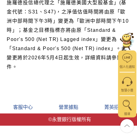
施羅德投信總代理之「施羅德美國大型股基金」
(
基
金代號：
S31
、
S47)
，之淨值估值時間將由原「歐
洲中部時間下午
3
時」變更為「歐洲中部時間下午
10
時」；基金之目標指標亦將由原「
Standard &
Poor's 500 (Net TR) Lagged index
」變更為
「
Standard & Poor's 500 (Net TR) index
」。此
變更將於
2026
年
5
月
4
日起生效，詳細資料請參閱
附
件
。
個人化通知
智慧小豐
客服中心
營業據點
菁英招募
搜尋
©永豐銀行版權所有