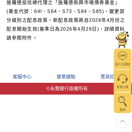
施羅德投信總代理之「施羅德新興市場債券基金」
(
基金代號：
64I
、
S64
、
S73
、
S84
、
S85)
，變更部
分級別之配息政策，新配息政策將自
2026
年
4
月份之
配息開始生效
(
基準日為
2026
年
4
月
29
日
)
，詳細資料
請參閱
附件
。
個人化通知
客服中心
營業據點
菁英招募
智慧小豐
©永豐銀行版權所有
搜尋