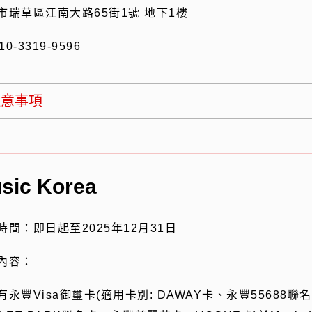
市瑞草區江南大路
65
街
1
號 地下
1
樓
10-3319-9596
注意事項
sic Korea
時間：即日起至
2025
年
12
月
31
日
內容：
有永豐
Visa
御璽卡(適用卡別
: DAWAY
卡、永豐
55688
聯名