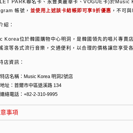
LET PARK
聯名卡、永豐美麗華卡、
VOGUE
卡
)
於
Music 
agram
帳號，
並使用上述該卡結帳即可享9折優惠
，不可與
介紹：
sic Korea位於韓國購物中心明洞，是韓國領先的唱片專
搖滾等各式流行音樂，交通便利，以合理的價格讓您享受
特店資訊：
特店名稱：
Music Korea
明洞
2
號店
地址：首爾市中區退溪路
134
連絡電話：
+82-2-310-9995
注意事項