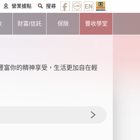
營業據點
搜尋
款
財富/信託
保險
豐收學堂
豐富你的精神享受，生活更加自在輕