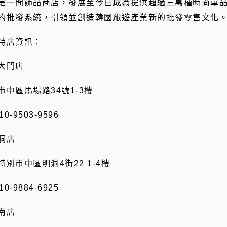
是一間飾品商店，發展至今已成為提供超過三萬種時尚單
的批發系統，引領並創造韓國旅遊產業新的批發零售文化
特店資訊：
大門店
市中區馬場路
34
號
1-3
樓
10-9503-9596
洞店
特別市中區明洞
4
街
22 1-4
樓
10-9884-6925
南店