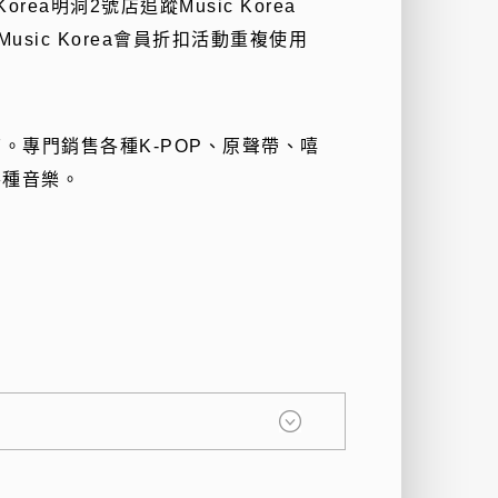
Korea
明洞
2
號店追蹤
Music Korea
Music Korea
會員折扣活動重複使用
賣店。專門銷售各種
K-POP
、原聲帶、嘻
各種音樂。