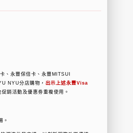
卡、永豐保倍卡、永豐
MITSUI
YU NYU
分店購物，
出示上述永豐Visa
他促銷活動及優惠劵重複使用。
場。