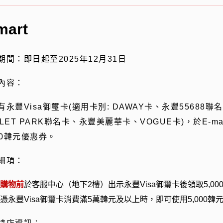
mart
期間：即日起至
2025
年
12
月
31
日
內容：
有永豐
Visa
御璽卡(適用卡別
: DAWAY
卡、永豐
55688
聯名
LET PARK
聯名卡、永豐美麗華卡、
VOGUE
卡
)
，於
E-ma
0
韓元優惠券。
細項：
購物前
於客服中心（地下
2
樓）出示永豐
Visa
御璽卡後領取5,0
憑永豐
Visa
御璽卡消費滿
5
萬韓元及以上時，即可使用
5,000
韓