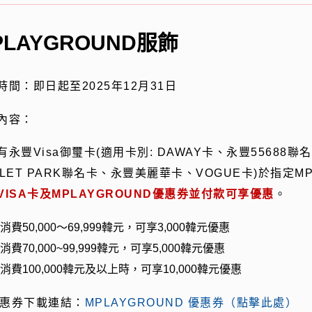
PLAYGROUND服飾
時間：即日起至
2025
年
12
月
31
日
內容：
有永豐
Visa
御璽卡
(
適用卡別
: DAWAY
卡、永豐
55688
聯名
LET PARK
聯名卡、永豐美麗華卡、
VOGUE
卡
)
於指定
M
VISA卡及MPLAYGROUND優惠券並付款可享優惠
。
消費
50,000
～
69,999
韓元，可享
3,000
韓元優惠
消費
70,000~99,999
韓元，可享
5,000
韓元優惠
消費
100,000
韓元及以上時，可享
10,000
韓元優惠
優惠券下載連結：
MPLAYGROUND 優惠券（點擊此處）