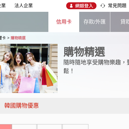
企業
法人企業
常見問題
信用卡
存款/外匯
貸
御璽卡
>
購物精選
購物精選
隨時隨地享受購物樂趣，
鬆！
韓國購物優惠