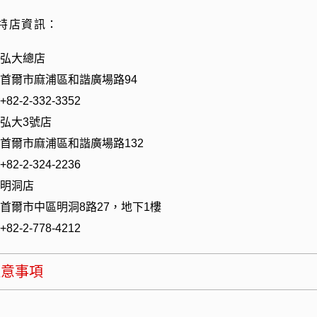
特店資訊：
弘大總店
首爾市麻浦區和諧廣場路
94
+82-2-332-3352
弘大
3
號店
首爾市麻浦區和諧廣場路
132
+82-2-324-2236
明洞店
首爾市中區明洞
8
路
27
，地下
1
樓
+82-2-778-4212
注意事項