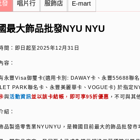
批發
唱片行
服飾店
E-mart
國最大飾品批發NYU NYU
時間：即日起至
2025
年
12
月
31
日
內容：
有永豐
Visa
御璽卡(適用卡別
: DAWAY
卡、永豐
55688
聯名
LET PARK
聯名卡、永豐美麗華卡、
VOGUE
卡
)
於指定
N
卡
與
活動資訊
並以該卡結帳
，
即可享
95
折優惠
，
不可與其
介紹：
飾品製造零售業
NYUNYU
，是韓國目前最大的飾品批發市