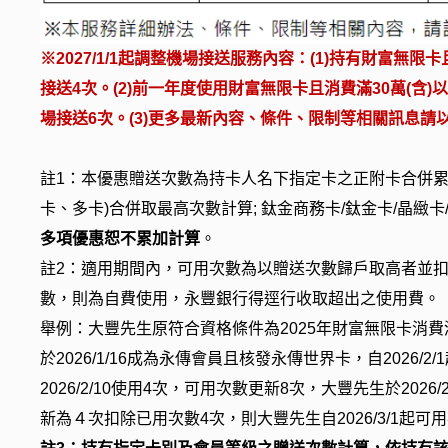
※2027/1/1起調整機場接送服務內容：(1)持有財富無
接送4次。(2)前一年度使用財富無限卡且消費滿30萬(含)
場接送6次。(3)更多最新內容、條件、限制等相關訊息請以2
註1：本優惠贈送次數為持卡人名下指定卡之正附卡合併累
卡、多卡)合併取最高次數計算; 鈦金商務卡/鈦金卡/晶緻
多項優惠恕不累加計算
。
註2：適用期間內，可用次數為以贈送次數歸戶取高者並
數，則為自費使用，永豐銀行得逕行收取超出之使用費。
舉例：大豐先生原符合資格條件為2025年財富無限卡消費滿7
於2026/1/16成為永傳會員且核發永傳世界卡，自2026/
2026/2/10使用4次，可用次數更新8次，大豐先生於202
新為４次扣除已用次數4次，則大豐先生自2026/3/1起可