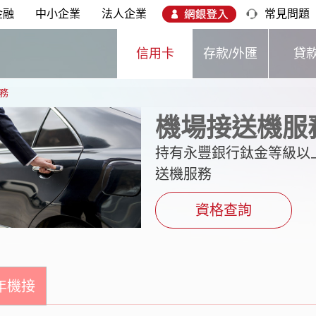
金融
中小企業
法人企業
常見問題
信用卡
存款/外匯
貸
務
機場接送機服
持有永豐銀行鈦金等級以
送機服務
資格查詢
6年機接