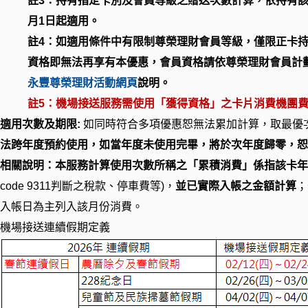
註3：持有指定卡別及會員等級之贈送次數計算，依持有
月1日起適用。
註4：如適用條件中有限制尊榮理財會員等級，僅限正卡
資格即無法再享有本優惠，會員資格請依尊榮理財會員計
永豐尊榮理財活動網頁
說明。
註5：機場接送服務需使用「獲得資格」之卡片消費機團
適用次數及期限
:
如同時符合多項優惠恕無法累加計算，取最優
法跨年度預約使用，如當年度未使用完畢，將於次年度歸零，
相關說明：本服務計算使用次數所稱之「累積消費」係指該卡
code
9311
判斷之稅款、停車費等
)
，
並已實際入帳之金額計算
；
入帳日為主列入該月份消費。
機場接送連續假期定義