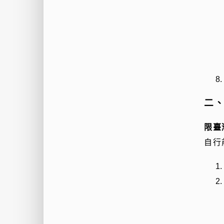
二
限臺
自行