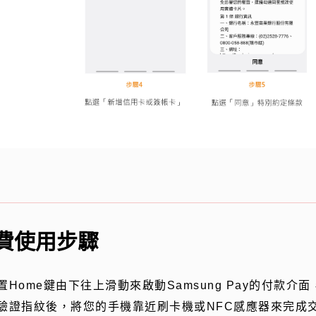
費使用步驟
置
Home
鍵由下往上滑動來啟動
Samsung Pay
的付款介面
驗證指紋後，將您的手機靠近刷卡機或
NFC
感應器來完成