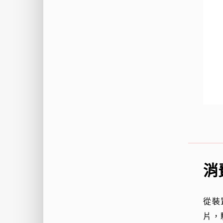
消
從裝
片，