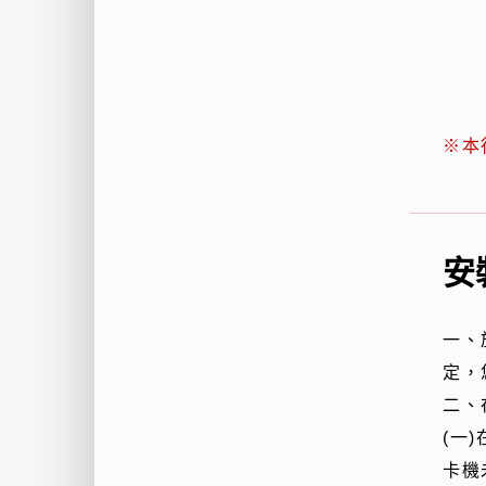
※本
安
一、
定，
二、
(一
卡機