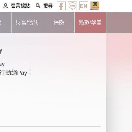
營業據點
搜尋
款
財富/信託
保險
點數/學堂
y
ay
行動絕Pay！