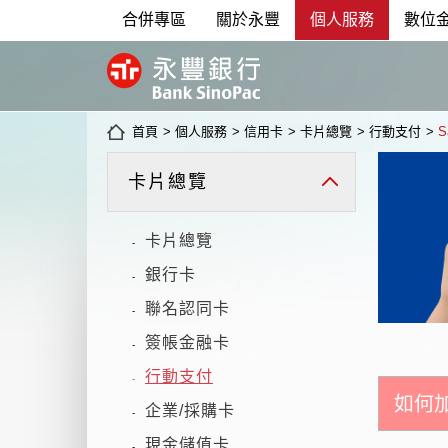
合併專區
關於永豐
個人服務
數位
首頁
>
個人服務
>
信用卡
>
卡片總覽
>
行動支付
>
S
卡片總覽
卡片總覽
-
銀行卡
-
聯名認同卡
-
簽帳金融卡
-
行動支付
-
如何
企業/採購卡
-
現金儲值卡
-