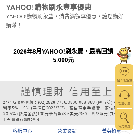
YAHOO!購物刷永豐享優惠
YAHOO!購物刷永豐，消費滿額享優惠，讓您購好
購滿！
2026年8月YAHOO!刷永豐，最高回饋
5,000元
個人化通知
謹慎理財 信用至上
24小時服務專線：(02)2528-7776/0800-058-888 (限市話) 循環信用
智慧小豐
利率5%~15% (基準日2023/3/3)；預借現金手續費：預借現金金額
X3.5%+指定金額(100元新台幣/3.5美元/350日圓/3歐元)其他費用請
上永豐銀行網站查詢
常見問題
客服中心
營業據點
菁英招募