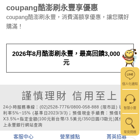
coupang酷澎刷永豐享優惠
coupang酷澎刷永豐，消費滿額享優惠，讓您購好
購滿！
2026年8月酷澎刷永豐，最高回饋3,000
元
個人化通知
謹慎理財 信用至上
24小時服務專線：(02)2528-7776/0800-058-888 (限市話) 循環信用
智慧小豐
利率5%~15% (基準日2023/3/3)；預借現金手續費：預借現金金額
X3.5%+指定金額(100元新台幣/3.5美元/350日圓/3歐元)其他費用請
上永豐銀行網站查詢
常見問題
客服中心
營業據點
菁英招募