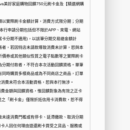
iva美好家庭購物回饋750元刷卡金及【精選網購
額以實際刷卡金額計算，消費方式限分期；分期
本行申請分期包括但不限於
APP
、來電、網站
富卡分期不適用
)
，以該筆分期交易總金額計
帳者，若因特店未請款導致消費未計算，恕與本
折價券或其他類似性質之電子點數等之實際刷卡
為分期付款者，不符合本次活動回饋資格。單筆
有同時購買多樣商品或為不同商店之商品，訂單
致消費未符合本活動資格，恕與本行無涉。
消費金額與回饋資格，惟回饋對象為有效之正卡
送之「刷卡金」僅限折抵信用卡消費款，恕不得
致未達消費門檻或有停卡、延滯繳款、取消分期
持卡人因任何理由退還刷卡買受之貨品、服務或