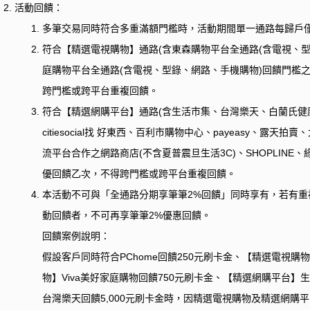
活動回饋：
多筆交易同時符合多重滿額門檻時，活動期間單一通路每歸戶
符合【精選電視購物】通路
(
含東森購物平台全通路
(
含電視、
庭購物平台全通路
(
含電視、型錄、網路、手機購物
)
回饋門檻
跨門檻或跨平台重複回饋。
符合【精選網購平台】通路
(
含生活市集、台灣樂天、白蘭氏健
citiesocial
找 好東西、百利市購物中心、
payeasy
、露天拍賣、
流平台合作之網路商店
(
不含夏普震旦生活
3C)
、
SHOPLINE
、
優回饋乙次，不得跨門檻或跨平台重複回饋。
本活動不可與「全通路分期享筆筆
2%
回饋」同時享有，若有重
動回饋者，不可再享筆筆
2%
優惠回饋。
回饋案例說明：
假設客戶同時符合PChome回饋250元刷卡金、【精選電視購
物】Viva美好家庭購物回饋750元刷卡金、【精選網購平台】
台灣樂天回饋5,000元刷卡金時，因精選電視購物及精選網購