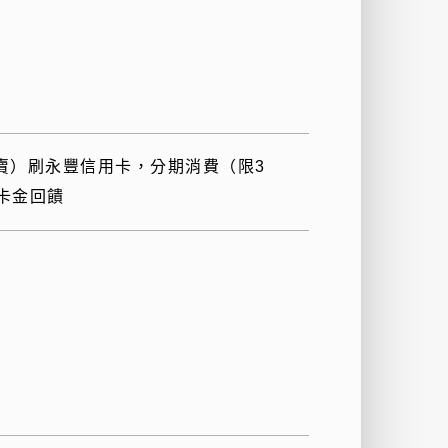
賣）刷永豐信用卡，分期消費（限
3
卡金回饋