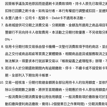
因簽帳爭議及其他原因而退還刷卡消費款項時，持卡人原先已取得之
扣除已回饋之刷卡金。如有溢付者，本行有權逕行調整或扣回，並通
永豐八通卡、公司卡、配銷卡、
Debit
卡不適用本活動。
各商城提供可分期之消費交易、分期期數、金額及所適用之商品項目
豐銀行不另向持卡人收取費用。本活動之分期付款優惠，不另收取分
0%
。
信用卡分期付款交易係由發卡機構一次墊付消費款項予特約商店，並
品之交付或商品瑕疵等買賣之實體關係，相關商品退貨或服務取消之
無法解決，得要求本行就該筆交易以『帳款疑義之處理程序』辦理，
若持卡人於分期還款期間內有逾期繳款、停卡、不續卡或不接受新卡
期，全部列入下期信用卡帳單。
交易一經核准，分期付款總金額將全部佔用持卡人的信用額度，並依
除以分期期數之餘數，將併至首期繳納。分期應於持卡人原信用額度
一般消費與分期消費皆會佔用信用額度，一般消費款項於繳款後可於
動扣繳與便利商店繳款，需待
1-2
個營業日之作業時間
)
。分期消費款