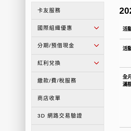
2
卡友服務
國際組織優惠
活
分期/預借現金
活
紅利兌換
全
繳款/費/稅服務
滿
商店收單
3D 網路交易驗證