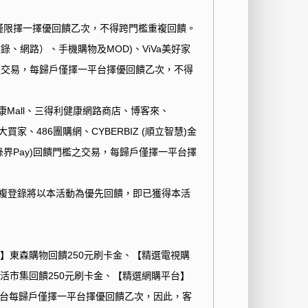
僅限擇一擇優回饋乙次，不得跨門檻重複回饋。
型錄、網路）、手機購物及
MOD)
、
ViVa
美好家
之交易，每歸戶僅擇一平台擇優回饋乙次，不得
康
Mall
、三得利健康網路商店、博客來、
大買家、
486
團購網、
CYBERBIZ (
順立智慧
)
金
綠界
Pay)
回饋門檻之交易，每歸戶僅擇一平台擇
複登錄將以本活動為優先回饋，即已獲得本活
物】東森購物回饋250元刷卡金、【精選電視購
生活市集回饋250元刷卡金、【精選網購平台】
平台每歸戶僅擇一平台擇優回饋乙次，因此，客