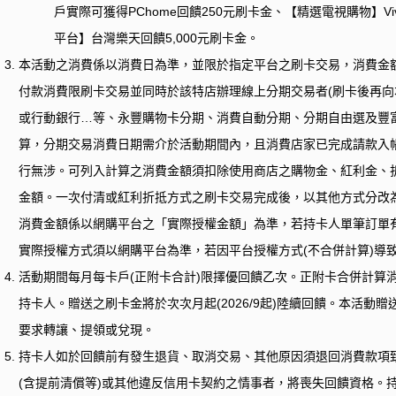
戶實際可獲得PChome回饋250元刷卡金、【精選電視購物】V
平台】台灣樂天回饋5,000元刷卡金。
本活動之消費係以消費日為準，並限於指定平台之刷卡交易，消費金
付款消費限刷卡交易並同時於該特店辦理線上分期交易者
(
刷卡後再向
或行動銀行…等、永豐購物卡分期、消費自動分期、分期自由選及豐
算，分期交易消費日期需介於活動期間內，且消費店家已完成請款入
行無涉。可列入計算之消費金額須扣除使用商店之購物金、紅利金、
金額。一次付清或紅利折抵方式之刷卡交易完成後，以其他方式分改
消費金額係以網購平台之「實際授權金額」為準，若持卡人單筆訂單
實際授權方式須以網購平台為準，若因平台授權方式
(
不合併計算
)
導
活動期間每月每卡戶
(
正附卡合計
)
限擇優回饋乙次。正附卡合併計算
持卡人。贈送之刷卡金將於次次月起(2026/9起
)
陸續回饋。本活動贈
要求轉讓、提領或兌現。
持卡人如於回饋前有發生退貨、取消交易、其他原因須退回消費款項
(
含提前清償等
)
或其他違反信用卡契約之情事者，將喪失回饋資格。