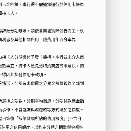
刷卡金回饋，本行得不需通知逕行於信用卡帳單
知持卡人。
等詳細分期辦法，請依各商城實際公告為主。永
期利息及其他相關費用，總費用年百分率為
由持卡人分期繳付予發卡機構。本行並未介入商
退款事宜，持卡人應先洽特約商店尋求解決，如
不得因此拒付信用卡款項。
等情形，則所有未償還之分期金額將視為全部到
所選擇之期數，分期平均攤還，分期付款總金額
內承作，不含臨調與溢繳款等方式增加之額度。
當日恢復「該筆款項所佔的信用額度」
(
不含自
項佔用之信用額度，以約定分期之期數與金額進