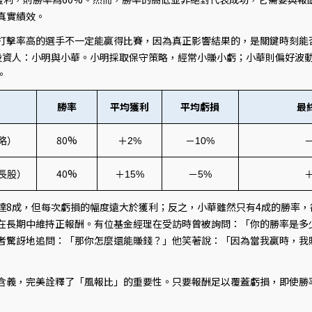
真實績效。
打擊率高的選手不一定能贏得比賽，因為真正影響結果的，是關鍵時刻能
投資人：小明與小華。小明採取保守策略，經常小賺小虧；小華則偏好波
。
勝率
平均獲利
平均虧損
最
80%
略）
＋
2%
－
10%
40%
長股）
＋
15%
－
5%
達8成，但每次虧損的幅度遠大於獲利；反之，小華雖然只有4成的勝率，
在長期中維持正報酬。有位基金經理在受訪時曾被詢問：「你的勝率是多
者驚訝地追問：「那你怎麼還能賺錢？」他笑著說：「因為當我贏時，我
」
含義，完美詮釋了「風報比」的重要性。只要報酬足以覆蓋虧損，即使勝