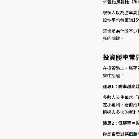
✅ 強化風報比（Ris
很多人以為勝率高
設你平均每筆賺1
這也是為什麼不少
死的關鍵。
投資勝率常
在投資路上，勝率
曾中招過！
迷思1：勝率越高
多數人天生追求「
定小獲利，看似成
把過去多次的獲利
迷思2：低勝率＝
你是否曾對某個勝