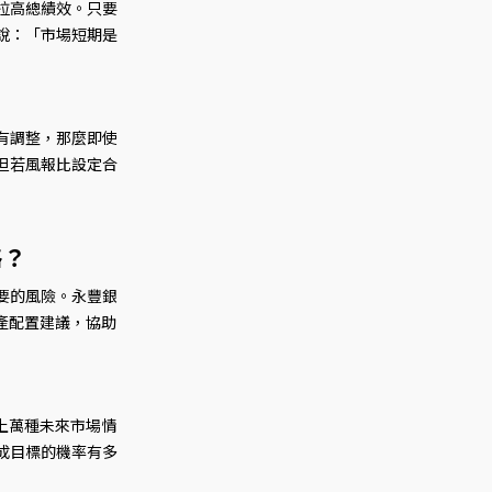
拉高總績效。只要
說：「市場短期是
有調整，那麼即使
但若風報比設定合
略？
要的風險。永豐銀
產配置建議，協助
生上萬種未來市場情
成目標的機率有多