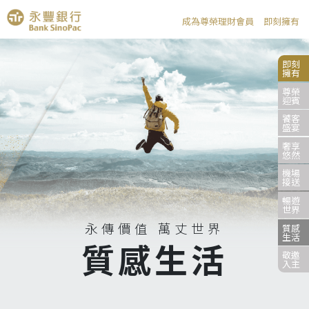
成為尊榮理財會員
即刻擁有
即刻
擁有
尊榮
迎賓
饕客
盛宴
奢享
悠然
機場
接送
暢遊
世界
永傳價值 萬丈世界
質感
生活
質感生活
敬邀
入主