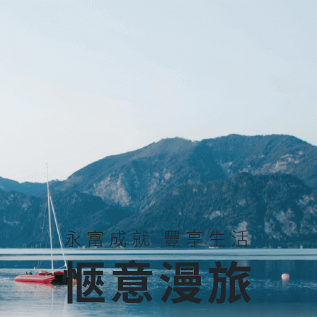
永富成就 豐享生活
愜意漫旅