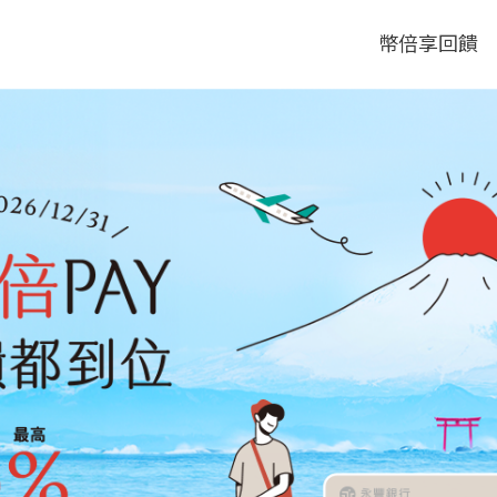
幣倍享回饋