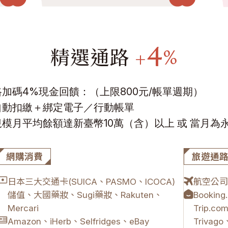
4
精選通路
+
%
加碼4%現金回饋：（上限800元/帳單週期）
自動扣繳＋綁定電子／行動帳單
模月平均餘額達新臺幣10萬（含）以上 或 當月為永
網購消費
旅遊通
日本三大交通卡(SUICA、PASMO、ICOCA)
航空公司
儲值、大國藥妝、Sugi藥妝、Rakuten、
Bookin
Mercari
Trip.c
Amazon、iHerb、Selfridges、eBay
Trivago