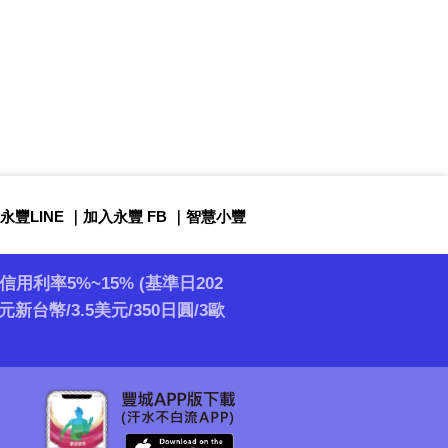
永豐LINE
｜
加入永豐 FB
｜
智慧小豐
 循環信用利率5%~15% (基準日202
新台幣/3.5美元/350日圓/3歐