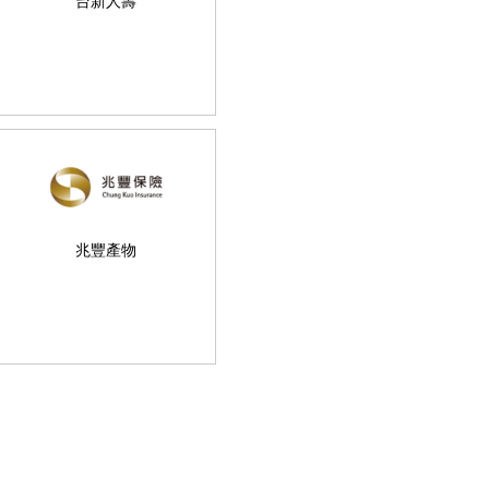
台新人壽
兆豐產物