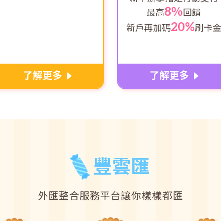
8％
最高
回饋
20%
新戶再加碼
刷卡
了解更多
了解更多
豐雲匯
外匯整合服務平台讓你樣樣都匯