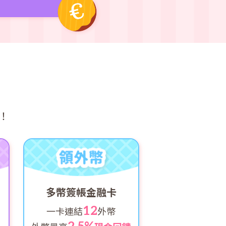
！
多幣簽帳金融卡
12
一卡連結
外幣