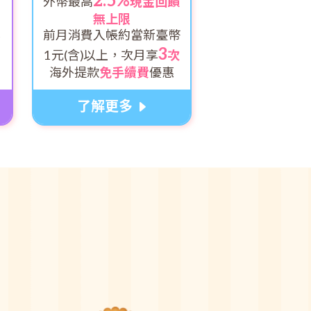
2.5%
外幣最高
現金回饋
無上限
前月消費入帳約當新臺幣
金
3
1元(含)以上，次月享
次
海外提款
免手續費
優惠
了解更多