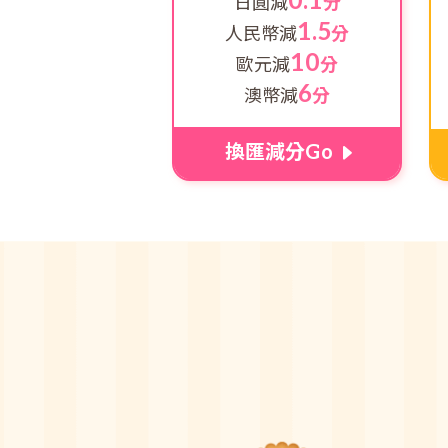
0.1
日圓減
分
1.5
人民幣減
分
10
歐元減
分
6
澳幣減
分
換匯減分Go