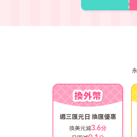
週三匯元日 換匯優惠
3.6
換美元減
分