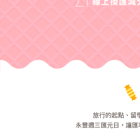
旅行的起點、留
永豐週三匯元日，讓匯