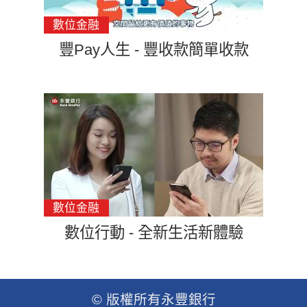
便
利
豐Pay人生 - 豐收款簡單收款
永
豐
與
你
數位行動 - 全新生活新體驗
在
一
© 版權所有永豐銀行