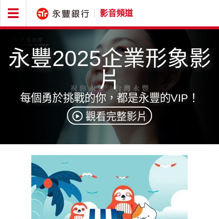
影音頻道
首
頁
永豐2025企業形象影
片
金
每個勇於挑戰的你，都是永豐的VIP！
融
觀看完整影片
生
活
好