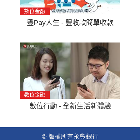
便
利
豐Pay人生 - 豐收款簡單收款
永
豐
與
你
數位行動 - 全新生活新體驗
在
一
© 版權所有永豐銀行