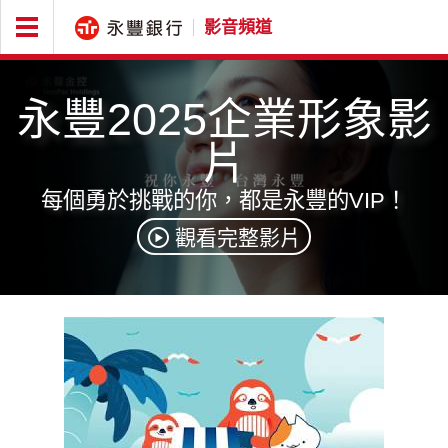
影音頻道
首
頁
永豐2025企業形象影
片
金
每個勇於挑戰的你，都是永豐的VIP！
融
觀看完整影片
生
活
好