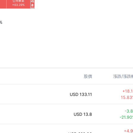
公用事業
地
+1
+63.29%
產
9
6.
+1
4
5.
8%
1
1%
%
股價
漲跌/漲跌
+
18.
133.11
15.83
-3.
13.8
-21.9
+
4.