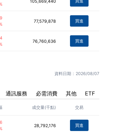
買進
105,669,440
7%
09
買進
77,579,878
2%
84
買進
76,760,636
4%
資料日期
2026/08/07
通訊服務
必需消費
其他
ETF
幅
成交量(千點)
交易
46
買進
28,792,176
1%