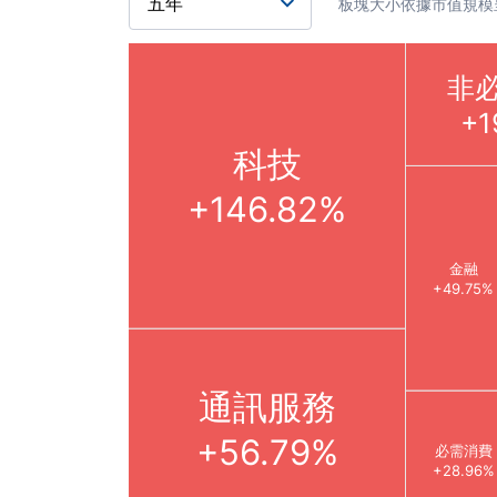
板塊大小依據市值規模
非
+1
科技
+146.82%
金融
+49.75%
通訊服務
+56.79%
必需消費
+28.96%