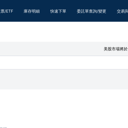
票/ETF
庫存明細
快速下單
委託單查詢/變更
交易
/ETF報價
委託中
歷
ETF報價
歷史查詢
已
配
美股市場將於台灣