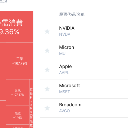
呈現
股票代碼/名稱
必需消費
NVIDIA
9.36%
NVDA
Micron
MU
工業
+167.79%
Apple
AAPL
Microsoft
原
其他
MSFT
物
+107.57%
料
+
Broadcom
3
9.
AVGO
9
能源
3%
+146%
新
能
房
源