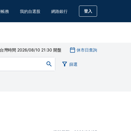
登入
與帳務
我的自選股
網路銀行
史交易紀錄
實現損益
息紀錄
時間 2026/08/10 21:30 開盤
休市日查詢
篩選