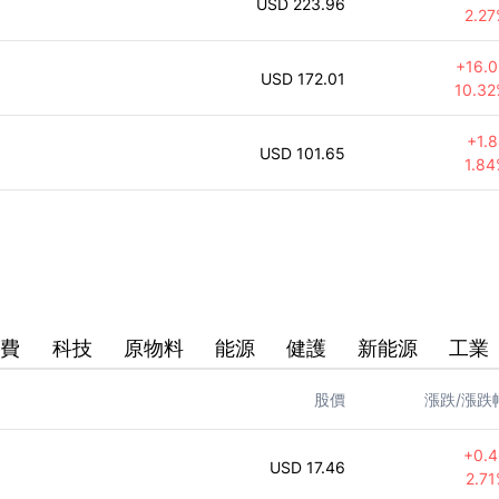
223.96
2.2
+
16.
172.01
10.3
+
1.
101.65
1.8
消費
科技
原物料
能源
健護
新能源
工業
股價
漲跌/漲跌
+
0.
17.46
2.7