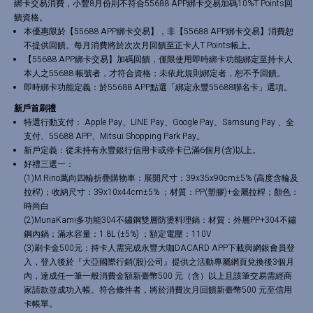
綁卡交易消費，小豐8月份則不符合55688 APP綁卡交易加碼10%T Points回
饋資格。
本優惠限於【55688 APP綁卡交易】，非【55688 APP綁卡交易】消費恕
不提供回饋。每月消費將於次次月回饋至正卡人T Points帳上。
【55688 APP綁卡交易】加碼回饋，僅限使用即時綁卡功能綁定至持卡人
本人之55688 帳號者，才符合資格；未依此規則綁定者，恕不予回饋。
即時綁卡功能定義：於55688 APP點選「綁定永豐55688聯名卡」選項。
新戶首刷禮
特選行動支付： Apple Pay、LINE Pay、Google Pay、Samsung Pay 、全
支付、55688 APP、Mitsui Shopping Park Pay。
新戶定義：從未持有永豐銀行信用卡或停卡已滿6個月(含)以上。
好禮三選一：
(1)M.Rino萬向四輪折疊購物車：展開尺寸：39x35x90cm±5% (高度含輪及
拉桿)；收納尺寸：39x10x44cm±5% ；材質：PP(塑膠)+金屬拉桿；顏色：
時尚白
(2)MunaKami多功能304不鏽鋼雙層防燙料理鍋：材質：外層PP+304不鏽
鋼內鍋；滿水容量：1.8L (±5%) ；額定電壓：110V
(3)刷卡金500元：持卡人需完成永豐大咖DACARD APP下載與網銀會員登
入，登入後於『大亞國際行銷(股)公司』提供之活動專屬網頁兌換後3個月
內，達成任一筆一般消費金額新臺幣500 元（含）以上且該筆交易需經商
家請款並成功入帳。符合條件者，將於消費次月回饋新臺幣500 元至信用
卡帳單。