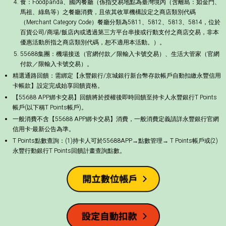
食：Foodpanda、國內餐廳（係指交易地點為臺灣境內（含離島：如金門、
馬祖、綠島等）之餐廳消費，且依其收單機構設定之商店類別代碼
（Merchant Category Code）餐廳分類為5811、5812、5813、5814，位於
百貨公司/商場/飯店內或透過第三方平台串接或行動支付之商店交易，非本
優惠活動所指之商店類別代碼，恕不適用本活動。）。
55688集團：機場接送（官網付款／限輸入卡號交易）、生活大管家（官網
付款／限輸入卡號交易）。
精選通路回饋：需綁定【永豐銀行/京城銀行新台幣存款帳戶自動扣繳永豐信用
卡帳款】設定完成始享回饋資格。
【55688 APP綁卡交易】回饋將於授權後即時回饋至持卡人永豐銀行T Points
帳戶(以下稱T Points帳戶)。
一般消費不含【55688 APP綁卡交易】消費，一般消費定義請詳永豐銀行官網
信用卡-最新公告為準。
T Points點數查詢：(1)持卡人可於55688APP→點數管理→ T Points帳戶或(2)
永豐行動銀行T Points回饋計畫查詢點數。