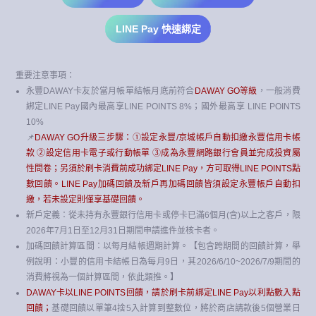
LINE Pay 快速綁定
重要注意事項：
永豐DAWAY卡友於當月帳單結帳月底前符合
DAWAY GO等級
，一般消費
綁定LINE Pay國內最高享LINE POINTS 8%；國外最高享 LINE POINTS
10%
📌
DAWAY GO升級三步驟：①設定永豐/京城帳戶自動扣繳永豐信用卡帳
款 ②設定信用卡電子或行動帳單 ③成為永豐網路銀行會員並完成投資屬
性問卷；另須於刷卡消費前成功綁定LINE Pay，方可取得LINE POINTS點
數回饋。LINE Pay加碼回饋及新戶再加碼回饋皆須設定永豐帳戶自動扣
繳，若未設定則僅享基礎回饋。
新戶定義：從未持有永豐銀行信用卡或停卡已滿6個月(含)以上之客戶，限
2026年7月1日至12月31日期間申請進件並核卡者。
加碼回饋計算區間：以每月結帳週期計算。【包含跨期間的回饋計算，舉
例說明：小豐的信用卡結帳日為每月9日，其2026/6/10~2026/7/9期間的
消費將視為一個計算區間，依此類推。】
DAWAY卡以LINE POINTS回饋，請於刷卡前綁定LINE Pay以利點數入點
回饋；
基礎回饋以單筆4捨5入計算到整數位，將於商店請款後5個營業日