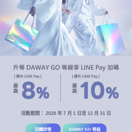
完成投資屬性問券
完成投資屬性問券
完成投資屬性問券
DAWAY 悠遊御璽卡
STEP 3
STEP 3
STEP 3
點選
立即申辦
選擇帳單通知方式後
選擇扣繳帳戶
依照畫面指示
「立即綁定 LINE Pay」
大威 ， 鋒芒何必盡顯
勾選同意條款後送出
點選【確定】送出
填寫問券並送出
威力只為自己透漏
若您尚未完成實名綁定，
點擊後系統將自動引導您先進行
別人不知道我的厲害
實名綁定流程後方能綁定
那又怎樣
鋒芒不為他人暴露
八面威風只讓自己知道
貼心提醒：
※收到卡片/卡號請先進行開卡啟用，再進行 LINE Pay 綁定。
※每 LINE Pay 帳號最多可綁定 10 張卡，請先確認剩餘可綁定張
活動期間： 2026 年 7 月 1 日至 12 月 31 日
數唷!
回饋詳情
DAWAY GO 等級