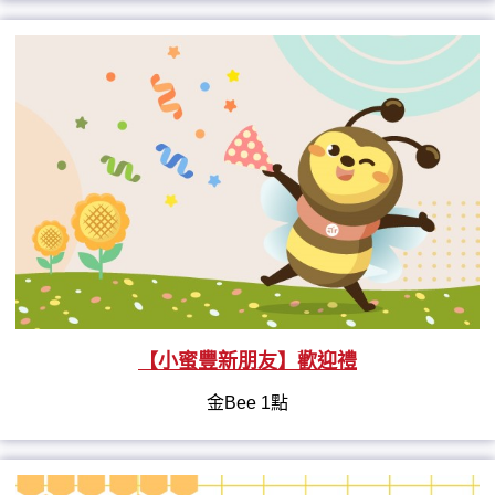
【小蜜豐新朋友】歡迎禮
金Bee 1點