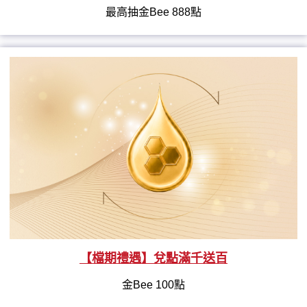
最高抽金Bee 888點
【檔期禮遇】兌點滿千送百
金Bee 100點