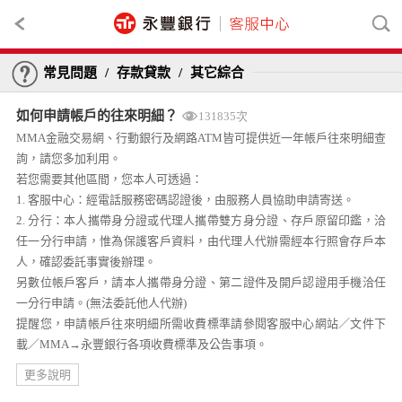
常見問題
/
存款貸款
/
其它綜合
如何申請帳戶的往來明細？
131835次
MMA金融交易網、行動銀行及網路ATM皆可提供近一年帳戶往來明細查
詢，請您多加利用。
若您需要其他區間，您本人可透過：
1. 客服中心：經電話服務密碼認證後，由服務人員協助申請寄送。
2. 分行：本人攜帶身分證或代理人攜帶雙方身分證、存戶原留印鑑，洽
任一分行申請，惟為保護客戶資料，由代理人代辦需經本行照會存戶本
人，確認委託事實後辦理。
另數位帳戶客戶，請本人攜帶身分證、第二證件及開戶認證用手機洽任
一分行申請。(無法委託他人代辦)
提醒您，申請帳戶往來明細所需收費標準請參閱客服中心網站／文件下
載／MMA→永豐銀行各項收費標準及公告事項。
更多說明