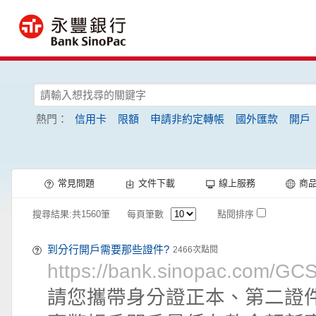
熱門：
信用卡
限額
申請非約定轉帳
國外匯款
開戶
常見問題
文件下載
線上服務
商
搜尋結果:共1560筆
每頁筆數
點閱排序
到分行開戶需要那些證件?
2466次點閱
https://bank.sinopac.com/G
請您攜帶身分證正本、第二證件