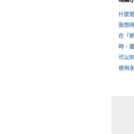
相關Q
什麼是
我想
在「網
時，
可以
使用永