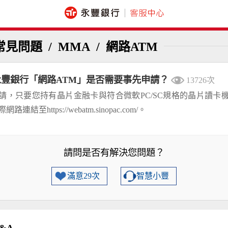
常見問題
/
MMA
/
網路ATM
永豐銀行「網路ATM」是否需要事先申請？
13726次
請，只要您持有晶片金融卡與符合微軟PC/SC規格的晶片讀卡
路連結至https://webatm.sinopac.com/。
請問是否有解決您問題？
滿意29次
智慧小豐